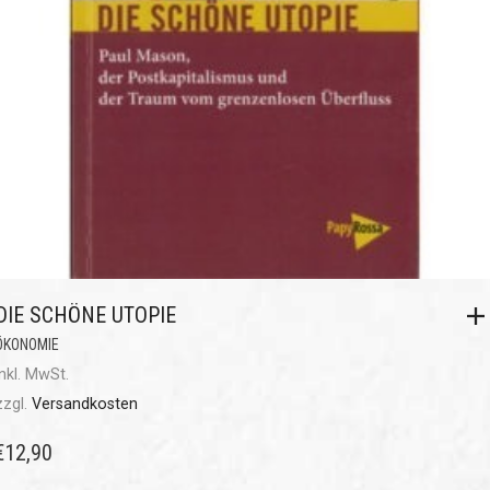
DIE SCHÖNE UTOPIE
ÖKONOMIE
inkl. MwSt.
zzgl.
Versandkosten
€
12,90