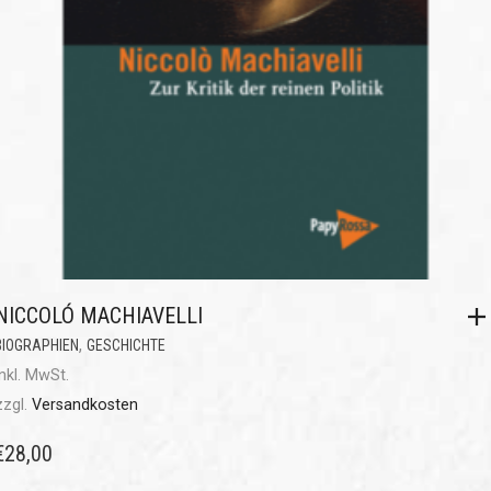
NICCOLÓ MACHIAVELLI
,
BIOGRAPHIEN
GESCHICHTE
inkl. MwSt.
zzgl.
Versandkosten
€
28,00