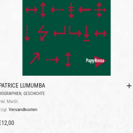
PATRICE LUMUMBA
,
BIOGRAPHIEN
GESCHICHTE
inkl. MwSt.
zzgl.
Versandkosten
€
12,00