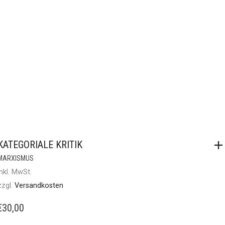
KATEGORIALE KRITIK
MARXISMUS
inkl. MwSt.
zzgl.
Versandkosten
€
30,00