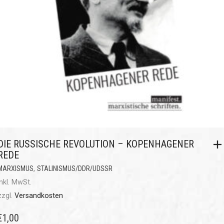
DIE RUSSISCHE REVOLUTION – KOPENHAGENER
REDE
,
MARXISMUS
STALINISMUS/DDR/UDSSR
inkl. MwSt.
zzgl.
Versandkosten
€
1,00