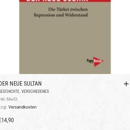
DER NEUE SULTAN
,
GESCHICHTE
VERSCHIEDENES
inkl. MwSt.
zzgl.
Versandkosten
€
14,90