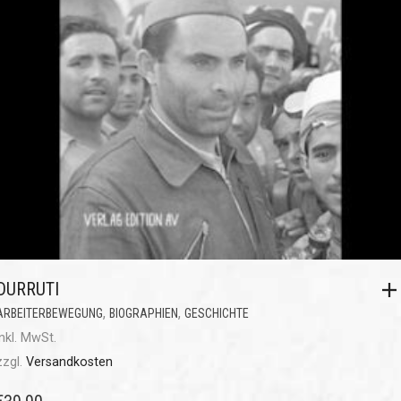
DURRUTI
,
,
ARBEITERBEWEGUNG
BIOGRAPHIEN
GESCHICHTE
inkl. MwSt.
zzgl.
Versandkosten