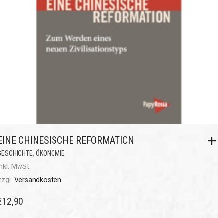
EINE CHINESISCHE REFORMATION
,
GESCHICHTE
ÖKONOMIE
inkl. MwSt.
zzgl.
Versandkosten
€
12,90