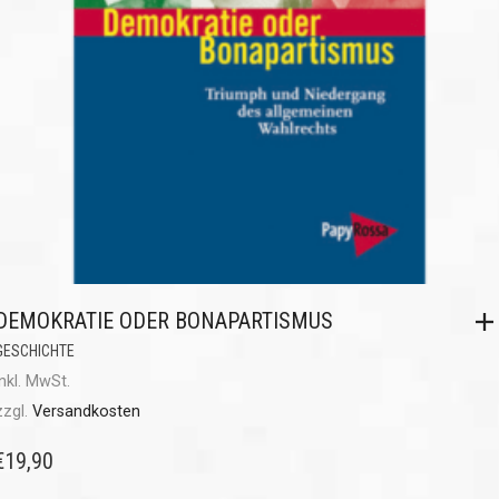
DEMOKRATIE ODER BONAPARTISMUS
GESCHICHTE
inkl. MwSt.
zzgl.
Versandkosten
€
19,90