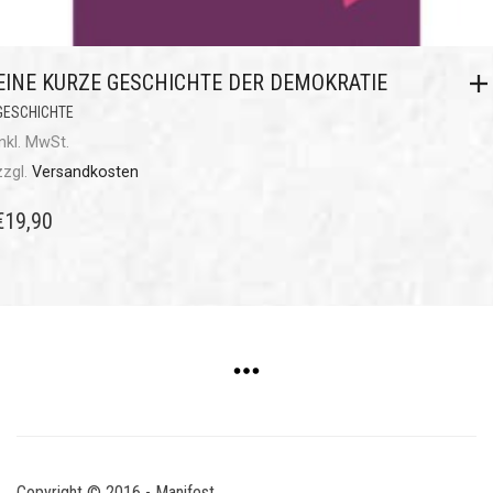
EINE KURZE GESCHICHTE DER DEMOKRATIE
GESCHICHTE
inkl. MwSt.
zzgl.
Versandkosten
€
19,90
Copyright © 2016 - Manifest