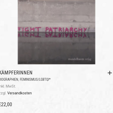
KÄMPFERINNEN
,
BIOGRAPHIEN
FEMINISMUS/LGBTQI*
inkl. MwSt.
zzgl.
Versandkosten
€
22,00