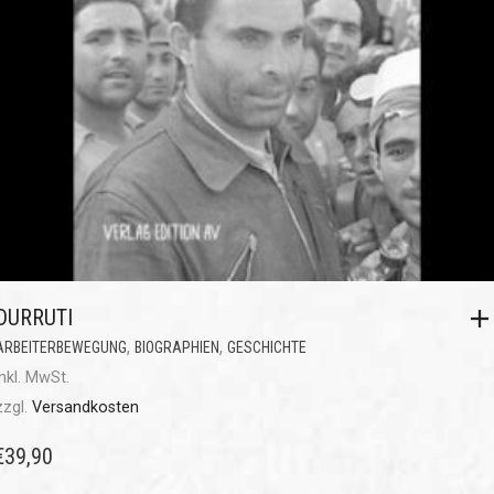
DURRUTI
,
,
ARBEITERBEWEGUNG
BIOGRAPHIEN
GESCHICHTE
inkl. MwSt.
zzgl.
Versandkosten
€
39,90