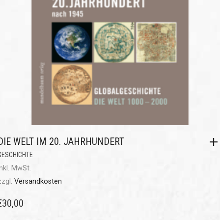
DIE WELT IM 20. JAHRHUNDERT
GESCHICHTE
inkl. MwSt.
zzgl.
Versandkosten
€
30,00