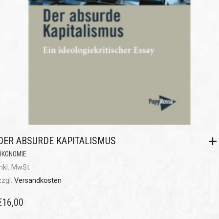
DER ABSURDE KAPITALISMUS
ÖKONOMIE
inkl. MwSt.
zzgl.
Versandkosten
€
16,00