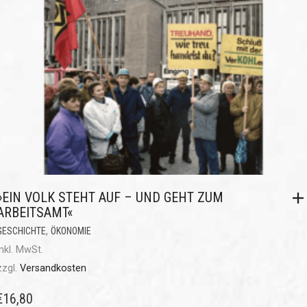
»EIN VOLK STEHT AUF – UND GEHT ZUM
ARBEITSAMT«
,
GESCHICHTE
ÖKONOMIE
inkl. MwSt.
zzgl.
Versandkosten
€
16,80