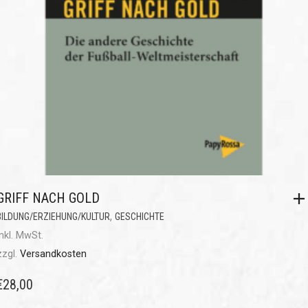
GRIFF NACH GOLD
,
BILDUNG/ERZIEHUNG/KULTUR
GESCHICHTE
inkl. MwSt.
zzgl.
Versandkosten
€
28,00