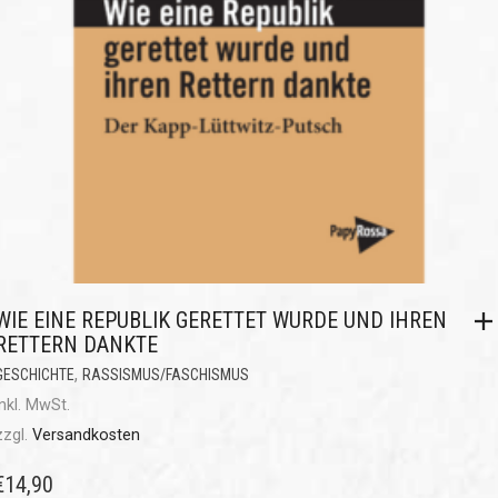
WIE EINE REPUBLIK GERETTET WURDE UND IHREN
RETTERN DANKTE
,
GESCHICHTE
RASSISMUS/FASCHISMUS
inkl. MwSt.
zzgl.
Versandkosten
€
14,90