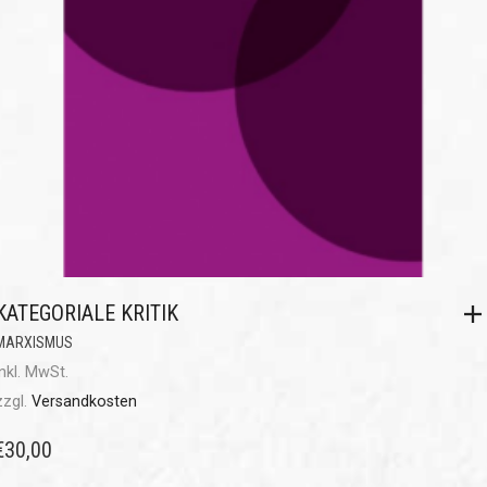
KATEGORIALE KRITIK
MARXISMUS
inkl. MwSt.
zzgl.
Versandkosten
€
30,00