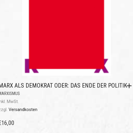
MARX ALS DEMOKRAT ODER: DAS ENDE DER POLITIK
MARXISMUS
inkl. MwSt.
zzgl.
Versandkosten
€
16,00