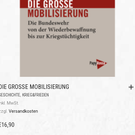
DIE GROSSE MOBILISIERUNG
,
GESCHICHTE
KRIEG&FRIEDEN
inkl. MwSt.
zzgl.
Versandkosten
€
16,90