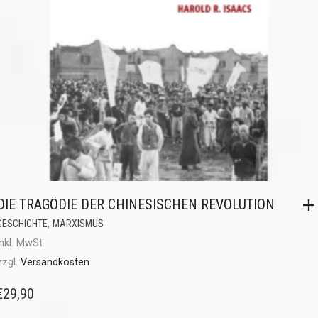
DIE TRAGÖDIE DER CHINESISCHEN REVOLUTION
,
GESCHICHTE
MARXISMUS
inkl. MwSt.
zzgl.
Versandkosten
€
29,90