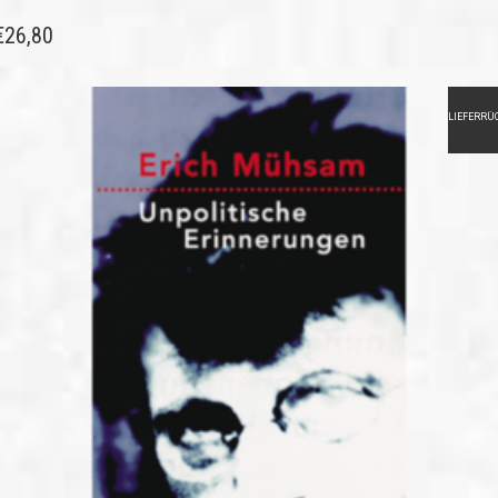
€
26,80
LIEFERRÜ