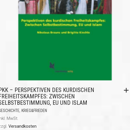
PKK – PERSPEKTIVEN DES KURDISCHEN
FREIHEITSKAMPFES: ZWISCHEN
SELBSTBESTIMMUNG, EU UND ISLAM
,
GESCHICHTE
KRIEG&FRIEDEN
inkl. MwSt.
zzgl.
Versandkosten