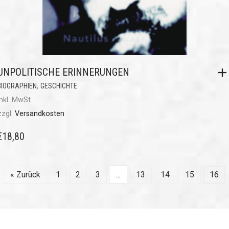
UNPOLITISCHE ERINNERUNGEN
,
BIOGRAPHIEN
GESCHICHTE
inkl. MwSt.
zzgl.
Versandkosten
€
18,80
« Zurück
1
2
3
…
13
14
15
16