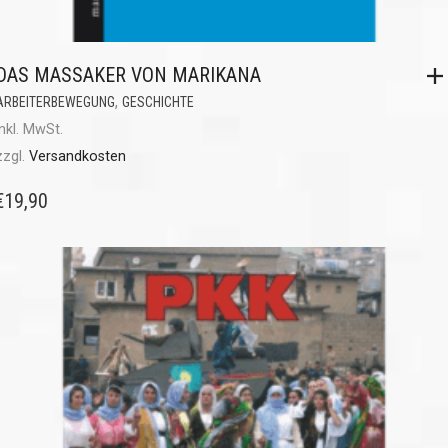
DAS MASSAKER VON MARIKANA
,
ARBEITERBEWEGUNG
GESCHICHTE
inkl. MwSt.
zzgl.
Versandkosten
€
19,90